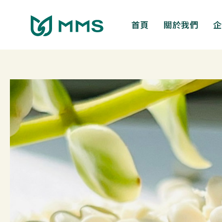
跳
至
首頁
關於我們
企
主
要
內
容