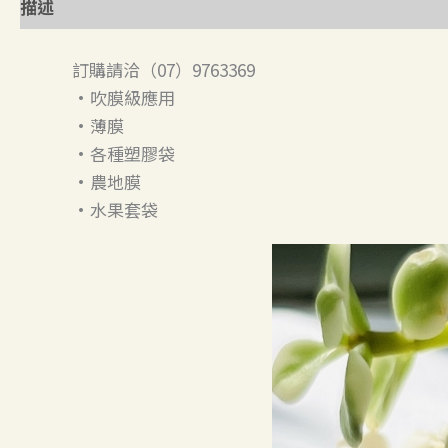
描述
訂購請洽（07）9763369
•吹膜級應用
•薄膜
•各種塑膠袋
•農地膜
•水果套袋