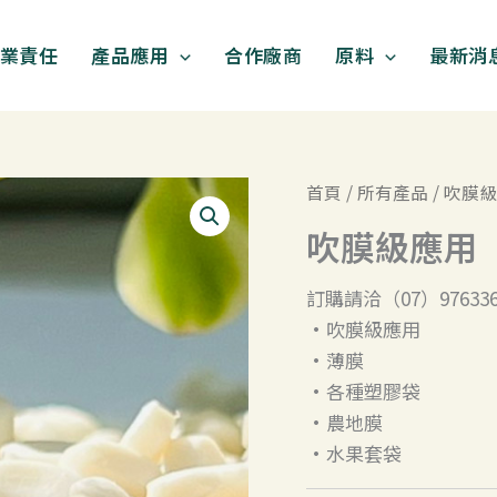
業責任
產品應用
合作廠商
原料
最新消
首頁
/
所有產品
/ 吹膜
吹膜級應用
訂購請洽（07）976336
•吹膜級應用
•薄膜
•各種塑膠袋
•農地膜
•水果套袋