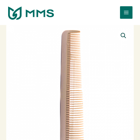
跳
至
主
要
內
容