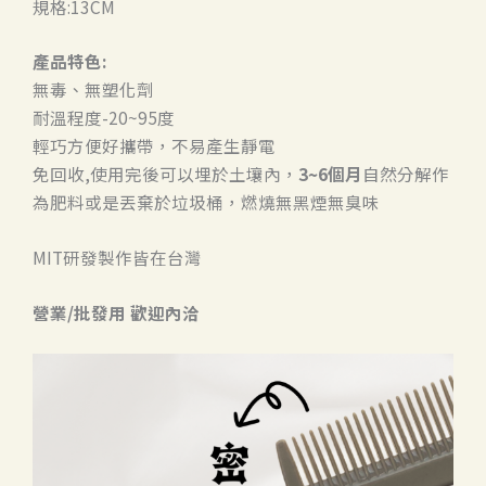
規格:13CM
產品特色:
無毒、無塑化劑
耐溫程度-20~95度
輕巧方便好攜帶，不易產生靜電
免回收,使用完後可以埋於土壤內，
3~6個月
自然分解作
為肥料或是丟棄於垃圾桶，燃燒無黑煙無臭味
MIT研發製作皆在台灣
營業/批發用 歡迎內洽