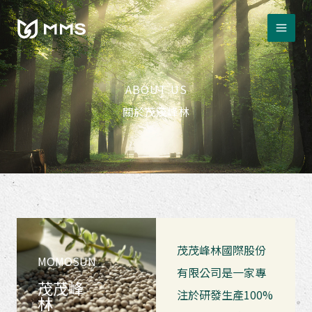
跳
至
主
要
內
ABOUT US
容
關於茂茂峰林
茂茂峰林國際股份
MOMOSUN
有限公司是一家專
茂茂峰
注於研發生產100%
林