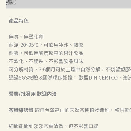
描述
產品特色
無毒、無塑化劑
耐溫-20~95℃，可飲用冰沙、熱飲
耐酸，可飲用酸度較高的果汁飲品
不軟化、不脆裂、不影響飲品風味
可分解材質，3-6個月可於土壤中自然分解，不殘留塑膠
通過SGS檢驗 &國際環保認證： 歐盟DIN CERTCO、
營業/批發用 歡迎內洽
茶纖維吸管
取自台灣高山的天然茶梗植物纖維，將烘乾
細聞能聞到淡淡茶葉清香，但不影響口感