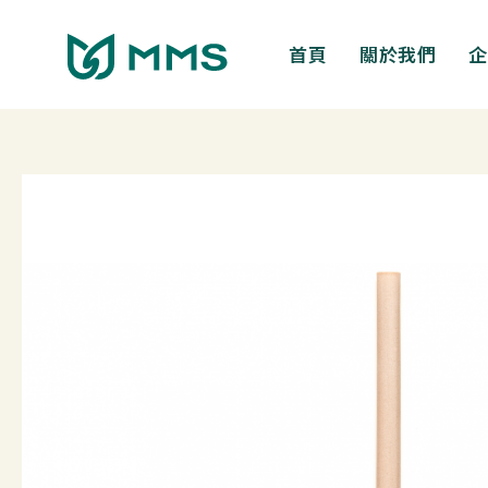
跳
至
首頁
關於我們
企
主
要
內
容