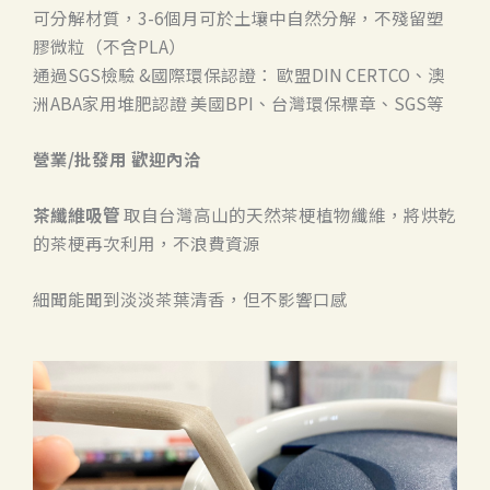
可分解材質，3-6個月可於土壤中自然分解，不殘留塑
膠微粒（不含PLA）
通過SGS檢驗 &國際環保認證： 歐盟DIN CERTCO、澳
洲ABA家用堆肥認證 美國BPI、台灣環保標章、SGS等
營業/批發用 歡迎內洽
茶纖維吸管
取自台灣高山的天然茶梗植物纖維，將烘乾
的茶梗再次利用，不浪費資源
細聞能聞到淡淡茶葉清香，但不影響口感