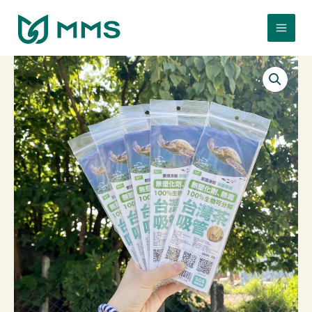
跳
至
主
要
內
容