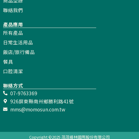
商品型錄
聯絡我們
產品應用
所有產品
日常生活用品
飯店/旅行備品
餐具
口腔清潔
聯絡方式
07-9763369
926屏東縣南州鄉勝利路41號
mms@momosun.com.tw
Copyright ©2025 茂茂峰林國際股份有限公司