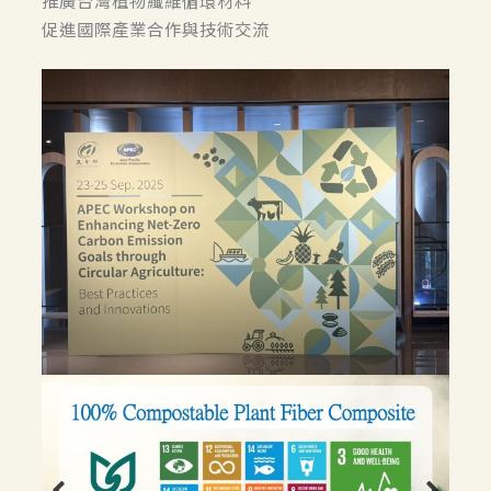
促進國際產業合作與技術交流