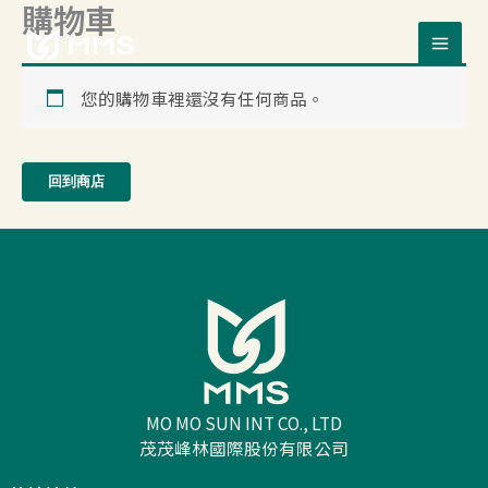
購物車
跳
至
主
您的購物車裡還沒有任何商品。
要
內
容
回到商店
MO MO SUN INT CO., LTD
茂茂峰林國際股份有限公司